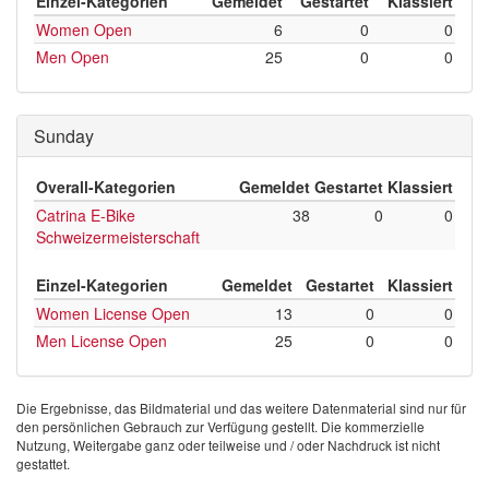
Einzel-Kategorien
Gemeldet
Gestartet
Klassiert
Women Open
6
0
0
Men Open
25
0
0
Sunday
Overall-Kategorien
Gemeldet
Gestartet
Klassiert
Catrina E-Bike
38
0
0
Schweizermeisterschaft
Einzel-Kategorien
Gemeldet
Gestartet
Klassiert
Women License Open
13
0
0
Men License Open
25
0
0
Die Ergebnisse, das Bildmaterial und das weitere Datenmaterial sind nur für
den persönlichen Gebrauch zur Verfügung gestellt. Die kommerzielle
Nutzung, Weitergabe ganz oder teilweise und / oder Nachdruck ist nicht
gestattet.