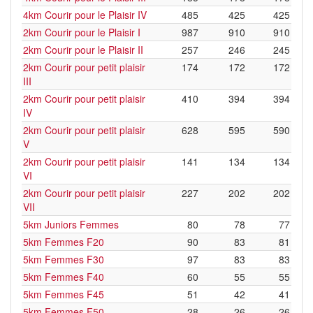
4km Courir pour le Plaisir IV
485
425
425
2km Courir pour le Plaisir I
987
910
910
2km Courir pour le Plaisir II
257
246
245
2km Courir pour petit plaisir
174
172
172
III
2km Courir pour petit plaisir
410
394
394
IV
2km Courir pour petit plaisir
628
595
590
V
2km Courir pour petit plaisir
141
134
134
VI
2km Courir pour petit plaisir
227
202
202
VII
5km Juniors Femmes
80
78
77
5km Femmes F20
90
83
81
5km Femmes F30
97
83
83
5km Femmes F40
60
55
55
5km Femmes F45
51
42
41
5km Femmes F50
28
26
26