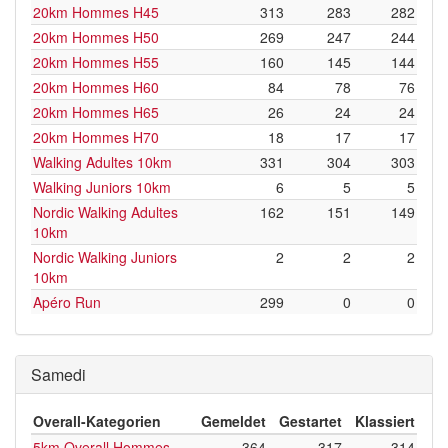
20km Hommes H45
313
283
282
20km Hommes H50
269
247
244
20km Hommes H55
160
145
144
20km Hommes H60
84
78
76
20km Hommes H65
26
24
24
20km Hommes H70
18
17
17
Walking Adultes 10km
331
304
303
Walking Juniors 10km
6
5
5
Nordic Walking Adultes
162
151
149
10km
Nordic Walking Juniors
2
2
2
10km
Apéro Run
299
0
0
Samedi
Overall-Kategorien
Gemeldet
Gestartet
Klassiert
5km Overall Hommes
364
317
314