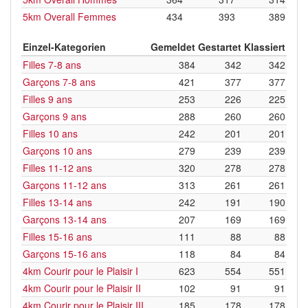
5km Overall Femmes
434
393
389
Einzel-Kategorien
Gemeldet
Gestartet
Klassiert
Filles 7-8 ans
384
342
342
Garçons 7-8 ans
421
377
377
Filles 9 ans
253
226
225
Garçons 9 ans
288
260
260
Filles 10 ans
242
201
201
Garçons 10 ans
279
239
239
Filles 11-12 ans
320
278
278
Garçons 11-12 ans
313
261
261
Filles 13-14 ans
242
191
190
Garçons 13-14 ans
207
169
169
Filles 15-16 ans
111
88
88
Garçons 15-16 ans
118
84
84
4km Courir pour le Plaisir I
623
554
551
4km Courir pour le Plaisir II
102
91
91
4km Courir pour le Plaisir III
185
178
178