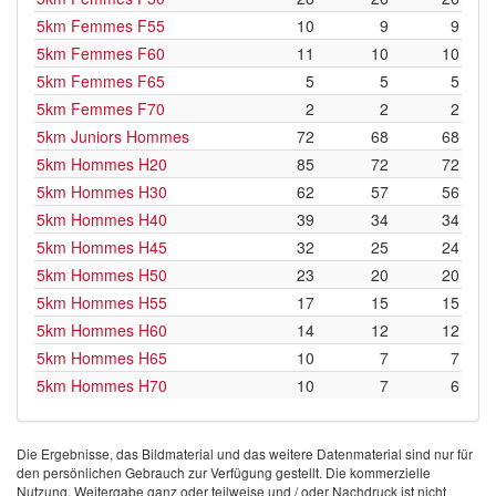
5km Femmes F55
10
9
9
5km Femmes F60
11
10
10
5km Femmes F65
5
5
5
5km Femmes F70
2
2
2
5km Juniors Hommes
72
68
68
5km Hommes H20
85
72
72
5km Hommes H30
62
57
56
5km Hommes H40
39
34
34
5km Hommes H45
32
25
24
5km Hommes H50
23
20
20
5km Hommes H55
17
15
15
5km Hommes H60
14
12
12
5km Hommes H65
10
7
7
5km Hommes H70
10
7
6
Die Ergebnisse, das Bildmaterial und das weitere Datenmaterial sind nur für
den persönlichen Gebrauch zur Verfügung gestellt. Die kommerzielle
Nutzung, Weitergabe ganz oder teilweise und / oder Nachdruck ist nicht