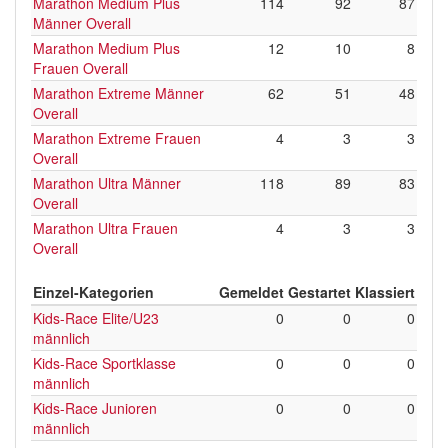
Marathon Medium Plus
114
92
87
Männer Overall
Marathon Medium Plus
12
10
8
Frauen Overall
Marathon Extreme Männer
62
51
48
Overall
Marathon Extreme Frauen
4
3
3
Overall
Marathon Ultra Männer
118
89
83
Overall
Marathon Ultra Frauen
4
3
3
Overall
Einzel-Kategorien
Gemeldet
Gestartet
Klassiert
Kids-Race Elite/U23
0
0
0
männlich
Kids-Race Sportklasse
0
0
0
männlich
Kids-Race Junioren
0
0
0
männlich