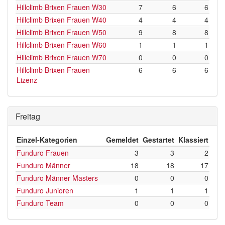
Hillclimb Brixen Frauen W30
7
6
6
Hillclimb Brixen Frauen W40
4
4
4
Hillclimb Brixen Frauen W50
9
8
8
Hillclimb Brixen Frauen W60
1
1
1
Hillclimb Brixen Frauen W70
0
0
0
Hillclimb Brixen Frauen
6
6
6
Lizenz
Freitag
Einzel-Kategorien
Gemeldet
Gestartet
Klassiert
Funduro Frauen
3
3
2
Funduro Männer
18
18
17
Funduro Männer Masters
0
0
0
Funduro Junioren
1
1
1
Funduro Team
0
0
0