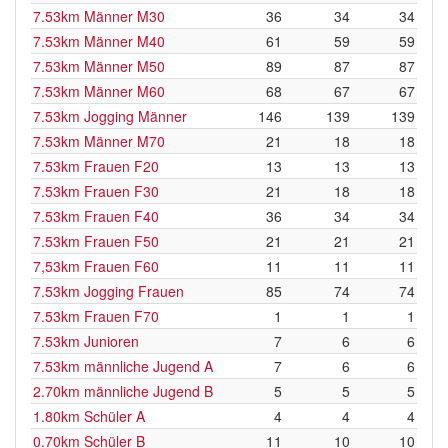
7.53km Männer M30
36
34
34
7.53km Männer M40
61
59
59
7.53km Männer M50
89
87
87
7.53km Männer M60
68
67
67
7.53km Jogging Männer
146
139
139
7.53km Männer M70
21
18
18
7.53km Frauen F20
13
13
13
7.53km Frauen F30
21
18
18
7.53km Frauen F40
36
34
34
7.53km Frauen F50
21
21
21
7,53km Frauen F60
11
11
11
7.53km Jogging Frauen
85
74
74
7.53km Frauen F70
1
1
1
7.53km Junioren
7
6
6
7.53km männliche Jugend A
7
6
6
2.70km männliche Jugend B
5
5
5
1.80km Schüler A
4
4
4
0.70km Schüler B
11
10
10