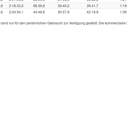
,9
2:18.33,2
58.36,8
39.40,2
39.41,7
1:19
,6
2:34.54,1
44.49,8
30.57,9
42.19,9
1:35
l sind nur für den persönlichen Gebrauch zur Verfügung gestellt. Die kommerziell