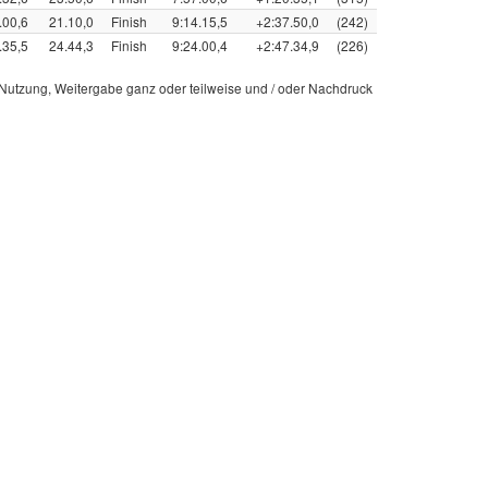
.00,6
21.10,0
Finish
9:14.15,5
+2:37.50,0
(242)
.35,5
24.44,3
Finish
9:24.00,4
+2:47.34,9
(226)
e Nutzung, Weitergabe ganz oder teilweise und / oder Nachdruck