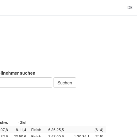
DE
eilnehmer suchen
Suchen
chw.
- Ziel
.07,8
18.11,4
Finish
6:36.25,5
(614)
.32,6
23.50,6
Finish
7:57.00,6
+1:20.35,1
(315)