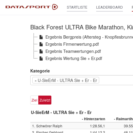
STARTLISTE
LEADERBOARD
Black Forest ULTRA Bike Marathon, Kir
Ergebnis Bergpreis (Aftersteg - Knopflesbrunn
Ergebnis Firmenwertung.pdf
Ergebnis Teamwertungen.pdf
Ergebnis Wertung Sie + Er.pdf
Kategorie
×
U-SieErM - ULTRA Sie + Er - Er
Ziel
Zuletzt
U-SieErM - ULTRA Sie + Er - Er
- Hinterzarten
- Raimartih
1.
Schwörer Ralph
1:28.56,1
39.55
2.
Fischer Gebhard
1:44.12,2
46.11