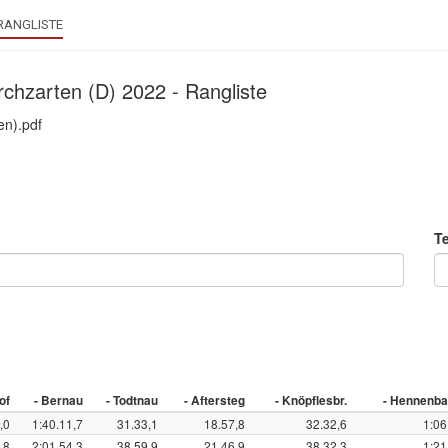
RANGLISTE
chzarten (D) 2022 - Rangliste
en).pdf
T
of
- Bernau
- Todtnau
- Aftersteg
- Knöpflesbr.
- Hennenba
,0
1:40.11,7
31.33,1
18.57,8
32.32,6
1:06
,8
2:01.54,3
38.59,9
21.46,9
38.32,3
1:21