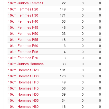
10km Juniors Femmes
22
0
0
10km Femmes F20
149
0
0
10km Femmes F30
171
0
0
10km Femmes F40
53
0
0
10km Femmes F45
46
0
0
10km Femmes F50
23
0
0
10km Femmes F55
18
0
0
10km Femmes F60
3
0
0
10km Femmes F65
4
0
0
10km Femmes F70
3
0
0
10km Juniors Hommes
33
0
0
10km Hommes H20
101
0
0
10km Hommes H30
170
0
0
10km Hommes H40
49
0
0
10km Hommes H45
56
0
0
10km Hommes H50
39
0
0
10km Hommes H55
34
0
0
10km Hommes H60
16
0
0