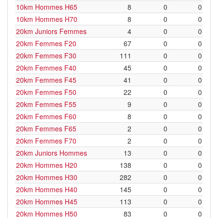
10km Hommes H65
8
0
0
10km Hommes H70
8
0
0
20km Juniors Femmes
4
0
0
20km Femmes F20
67
0
0
20km Femmes F30
111
0
0
20km Femmes F40
45
0
0
20km Femmes F45
41
0
0
20km Femmes F50
22
0
0
20km Femmes F55
9
0
0
20km Femmes F60
8
0
0
20km Femmes F65
2
0
0
20km Femmes F70
2
0
0
20km Juniors Hommes
13
0
0
20km Hommes H20
138
0
0
20km Hommes H30
282
0
0
20km Hommes H40
145
0
0
20km Hommes H45
113
0
0
20km Hommes H50
83
0
0