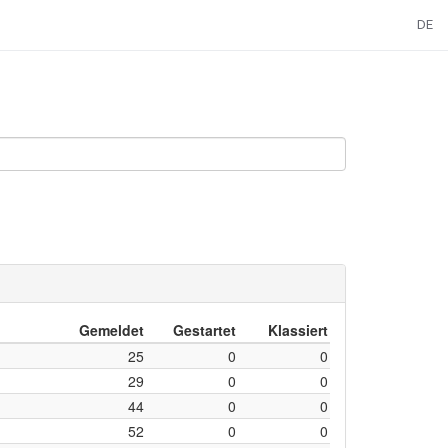
DE
Gemeldet
Gestartet
Klassiert
25
0
0
29
0
0
44
0
0
52
0
0