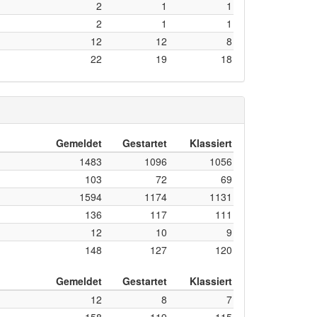
2
1
1
2
1
1
12
12
8
22
19
18
Gemeldet
Gestartet
Klassiert
1483
1096
1056
103
72
69
1594
1174
1131
136
117
111
12
10
9
148
127
120
Gemeldet
Gestartet
Klassiert
12
8
7