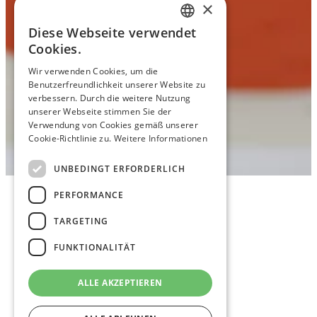
×
Für Werbetreibende
Über uns
Diese Webseite verwendet
Kontaktiere uns
GERMAN
Cookies.
ENGLISH
Wir verwenden Cookies, um die
Benutzerfreundlichkeit unserer Website zu
FRENCH
Kontakte
verbessern. Durch die weitere Nutzung
ITALIAN
unserer Webseite stimmen Sie der
Jobs
Verwendung von Cookies gemäß unserer
Über uns
Cookie-Richtlinie zu.
Weitere Informationen
UNBEDINGT ERFORDERLICH
PERFORMANCE
TARGETING
FUNKTIONALITÄT
ALLE AKZEPTIEREN