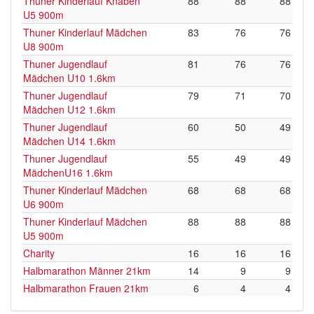
Thuner Kinderlauf Knaben
88
88
88
U5 900m
Thuner Kinderlauf Mädchen
83
76
76
U8 900m
Thuner Jugendlauf
81
76
76
Mädchen U10 1.6km
Thuner Jugendlauf
79
71
70
Mädchen U12 1.6km
Thuner Jugendlauf
60
50
49
Mädchen U14 1.6km
Thuner Jugendlauf
55
49
49
MädchenU16 1.6km
Thuner Kinderlauf Mädchen
68
68
68
U6 900m
Thuner Kinderlauf Mädchen
88
88
88
U5 900m
Charity
16
16
16
Halbmarathon Männer 21km
14
9
9
Halbmarathon Frauen 21km
6
4
4