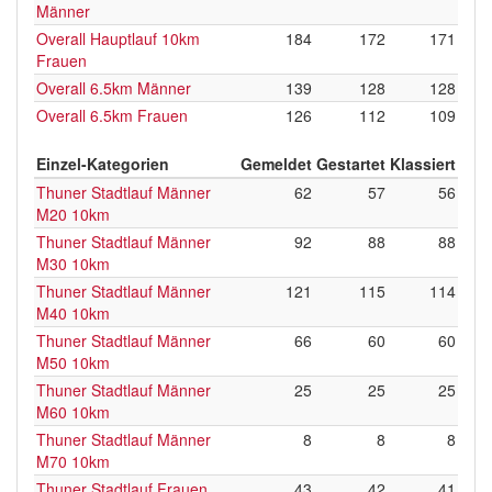
Männer
Overall Hauptlauf 10km
184
172
171
Frauen
Overall 6.5km Männer
139
128
128
Overall 6.5km Frauen
126
112
109
Einzel-Kategorien
Gemeldet
Gestartet
Klassiert
Thuner Stadtlauf Männer
62
57
56
M20 10km
Thuner Stadtlauf Männer
92
88
88
M30 10km
Thuner Stadtlauf Männer
121
115
114
M40 10km
Thuner Stadtlauf Männer
66
60
60
M50 10km
Thuner Stadtlauf Männer
25
25
25
M60 10km
Thuner Stadtlauf Männer
8
8
8
M70 10km
Thuner Stadtlauf Frauen
43
42
41