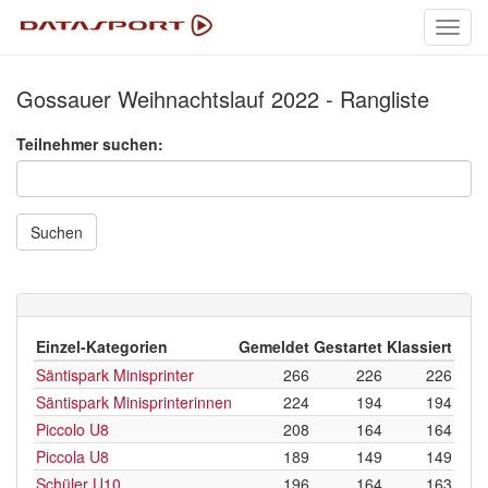
Toggl
navig
Gossauer Weihnachtslauf 2022 - Rangliste
Teilnehmer suchen:
Suchen
Einzel-Kategorien
Gemeldet
Gestartet
Klassiert
Säntispark Minisprinter
266
226
226
Säntispark Minisprinterinnen
224
194
194
Piccolo U8
208
164
164
Piccola U8
189
149
149
Schüler U10
196
164
163