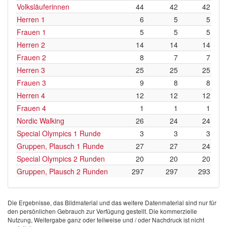
Volksläuferinnen
44
42
42
Herren 1
6
5
5
Frauen 1
5
5
5
Herren 2
14
14
14
Frauen 2
8
7
7
Herren 3
25
25
25
Frauen 3
9
8
8
Herren 4
12
12
12
Frauen 4
1
1
1
Nordic Walking
26
24
24
Special Olympics 1 Runde
3
3
3
Gruppen, Plausch 1 Runde
27
27
24
Special Olympics 2 Runden
20
20
20
Gruppen, Plausch 2 Runden
297
297
293
Die Ergebnisse, das Bildmaterial und das weitere Datenmaterial sind nur für
den persönlichen Gebrauch zur Verfügung gestellt. Die kommerzielle
Nutzung, Weitergabe ganz oder teilweise und / oder Nachdruck ist nicht