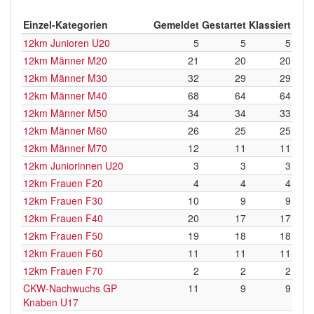
Einzel-Kategorien
Gemeldet
Gestartet
Klassiert
12km Junioren U20
5
5
5
12km Männer M20
21
20
20
12km Männer M30
32
29
29
12km Männer M40
68
64
64
12km Männer M50
34
34
33
12km Männer M60
26
25
25
12km Männer M70
12
11
11
12km Juniorinnen U20
3
3
3
12km Frauen F20
4
4
4
12km Frauen F30
10
9
9
12km Frauen F40
20
17
17
12km Frauen F50
19
18
18
12km Frauen F60
11
11
11
12km Frauen F70
2
2
2
CKW-Nachwuchs GP
11
9
9
Knaben U17