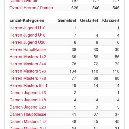
Damen Overall
197
177
177
Overall Herren / Damen
626
546
546
Einzel-Kategorien
Gemeldet
Gestartet
Klassiert
Herren Jugend U16
1
1
1
Herren Jugend U18
7
4
4
Herren Jugend U20
6
6
6
Herren Hauptklasse
38
30
30
Herren Masters 1+2
69
56
56
Herren Masters 3+4
78
72
72
Herren Masters 5+6
134
118
118
Herren Masters 7+8
77
68
68
Herren Masters 9-11
19
14
14
Damen Jugend U16
2
1
1
Damen Jugend U18
4
4
4
Damen Jugend U20
5
3
3
Damen Hauptklasse
41
37
37
Damen Masters 1+2
48
45
45
Damen Masters 3+4
34
31
31