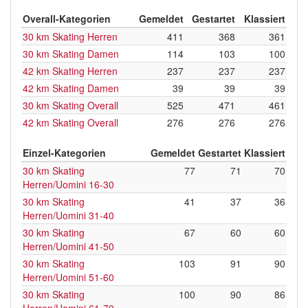
Overall-Kategorien
Gemeldet
Gestartet
Klassiert
30 km Skating Herren
411
368
361
30 km Skating Damen
114
103
100
42 km Skating Herren
237
237
237
42 km Skating Damen
39
39
39
30 km Skating Overall
525
471
461
42 km Skating Overall
276
276
276
Einzel-Kategorien
Gemeldet
Gestartet
Klassiert
30 km Skating
77
71
70
Herren/Uomini 16-30
30 km Skating
41
37
36
Herren/Uomini 31-40
30 km Skating
67
60
60
Herren/Uomini 41-50
30 km Skating
103
91
90
Herren/Uomini 51-60
30 km Skating
100
90
86