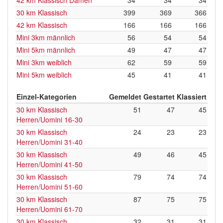
42 km Klassisch Damen
34
34
34
30 km Klassisch
399
369
366
42 km Klassisch
166
166
166
Mini 3km männlich
56
54
54
Mini 5km männlich
49
47
47
Mini 3km weiblich
62
59
59
Mini 5km weiblich
45
41
41
Einzel-Kategorien
Gemeldet
Gestartet
Klassiert
30 km Klassisch
51
47
45
Herren/Uomini 16-30
30 km Klassisch
24
23
23
Herren/Uomini 31-40
30 km Klassisch
49
46
45
Herren/Uomini 41-50
30 km Klassisch
79
74
74
Herren/Uomini 51-60
30 km Klassisch
87
75
75
Herren/Uomini 61-70
30 km Klassisch
32
31
31