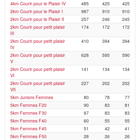
4km Courir pour le Plaisir IV
485
425
425
2km Courir pour le Plaisir I
987
910
910
2km Courir pour le Plaisir II
257
246
245
2km Courir pour petit plaisir
174
172
172
III
2km Courir pour petit plaisir
410
394
394
IV
2km Courir pour petit plaisir
628
595
590
V
2km Courir pour petit plaisir
141
134
134
VI
2km Courir pour petit plaisir
227
202
202
VII
5km Juniors Femmes
80
78
77
5km Femmes F20
90
83
81
5km Femmes F30
97
83
83
5km Femmes F40
60
55
55
5km Femmes F45
51
42
41
5km Femmes F50
28
26
26