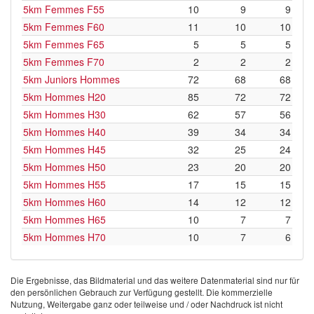
5km Femmes F55
10
9
9
5km Femmes F60
11
10
10
5km Femmes F65
5
5
5
5km Femmes F70
2
2
2
5km Juniors Hommes
72
68
68
5km Hommes H20
85
72
72
5km Hommes H30
62
57
56
5km Hommes H40
39
34
34
5km Hommes H45
32
25
24
5km Hommes H50
23
20
20
5km Hommes H55
17
15
15
5km Hommes H60
14
12
12
5km Hommes H65
10
7
7
5km Hommes H70
10
7
6
Die Ergebnisse, das Bildmaterial und das weitere Datenmaterial sind nur für
den persönlichen Gebrauch zur Verfügung gestellt. Die kommerzielle
Nutzung, Weitergabe ganz oder teilweise und / oder Nachdruck ist nicht