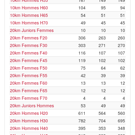
10km Hommes H55
167
149
149
10km Hommes H60
104
95
94
10km Hommes H65
54
51
51
10km Hommes H70
49
45
45
20km Juniors Femmes
10
10
10
20km Femmes F20
306
263
260
20km Femmes F30
303
271
270
20km Femmes F40
116
107
107
20km Femmes F45
119
102
102
20km Femmes F50
75
64
62
20km Femmes F55
42
39
39
20km Femmes F60
13
13
12
20km Femmes F65
12
12
12
20km Femmes F70
4
4
4
20km Juniors Hommes
53
49
49
20km Hommes H20
611
564
560
20km Hommes H30
782
704
695
20km Hommes H40
395
353
348