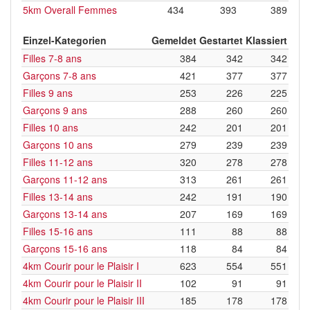
5km Overall Femmes
434
393
389
Einzel-Kategorien
Gemeldet
Gestartet
Klassiert
Filles 7-8 ans
384
342
342
Garçons 7-8 ans
421
377
377
Filles 9 ans
253
226
225
Garçons 9 ans
288
260
260
Filles 10 ans
242
201
201
Garçons 10 ans
279
239
239
Filles 11-12 ans
320
278
278
Garçons 11-12 ans
313
261
261
Filles 13-14 ans
242
191
190
Garçons 13-14 ans
207
169
169
Filles 15-16 ans
111
88
88
Garçons 15-16 ans
118
84
84
4km Courir pour le Plaisir I
623
554
551
4km Courir pour le Plaisir II
102
91
91
4km Courir pour le Plaisir III
185
178
178